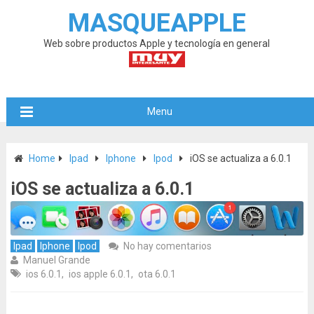
MASQUEAPPLE
Web sobre productos Apple y tecnología en general
Menu
Home
Ipad
Iphone
Ipod
iOS se actualiza a 6.0.1
iOS se actualiza a 6.0.1
Ipad
Iphone
Ipod
No hay comentarios
Manuel Grande
ios 6.0.1
,
ios apple 6.0.1
,
ota 6.0.1