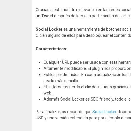
Gracias a esto nuestra relevancia en las redes soc
un
Tweet
después de leer esa parte oculta del artícu
Social Locker
es una herramienta de botones social
clic en alguno de ellos para desbloquear el contenid
Características:
Cualquier URL puede ser usada con esta herra
Altamente modificable. El plugin nos proporci
Estilos predefinidos. En cada actualización los 
sea lo más sencillo
El sistema recuerda el clic del usuario gracias a
web.
Además Social Locker es SEO friendly, todo el c
Para finalizar, os recuerdo que
Social Locker
dispone
USD y una versión extendida para por ejemplo desa