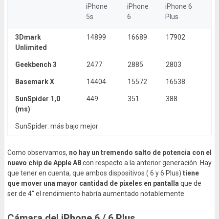
iPhone
iPhone
iPhone 6
5s
6
Plus
3Dmark
14899
16689
17902
Unlimited
Geekbench 3
2477
2885
2803
Basemark X
14404
15572
16538
SunSpider 1,0
449
351
388
(ms)
SunSpider: más bajo mejor
Como observamos,
no hay un tremendo salto de potencia con el
nuevo chip de Apple A8
con respecto a la anterior generación. Hay
que tener en cuenta, que ambos dispositivos ( 6 y 6 Plus)
tiene
que mover una mayor cantidad de píxeles en pantalla
que de
ser de 4″ el rendimiento habría aumentado notablemente.
Cámara del iPhone 6 / 6 Plus