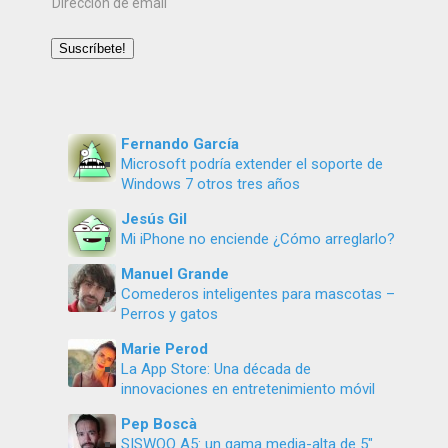
Dirección
de
email
Suscríbete!
Fernando García
Microsoft podría extender el soporte de
Windows 7 otros tres años
Jesús Gil
Mi iPhone no enciende ¿Cómo arreglarlo?
Manuel Grande
Comederos inteligentes para mascotas –
Perros y gatos
Marie Perod
La App Store: Una década de
innovaciones en entretenimiento móvil
Pep Boscà
SISWOO A5: un gama media-alta de 5″