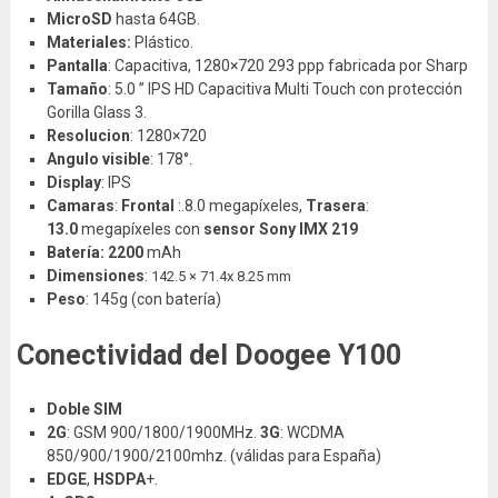
MicroSD
hasta 64GB.
Materiales:
Plástico.
Pantalla
: Capacitiva, 1280×720 293 ppp fabricada por Sharp
Tamaño
: 5.0 ” IPS HD Capacitiva Multi Touch con protección
Gorilla Glass 3.
Resolucion
: 1280×720
Angulo visible
: 178°.
Display
: IPS
Camaras
:
Frontal
:.8.0 megapíxeles,
Trasera
:
13.0
megapíxeles con
sensor Sony IMX 219
Batería: 2200
mAh
Dimensiones
:
142.5 × 71.4x 8.25 mm
Peso
: 145g (con batería)
Conectividad del Doogee Y100
Doble SIM
2G
: GSM 900/1800/1900MHz.
3G
: WCDMA
850/900/1900/2100mhz. (válidas para España)
EDGE
,
HSDPA
+.