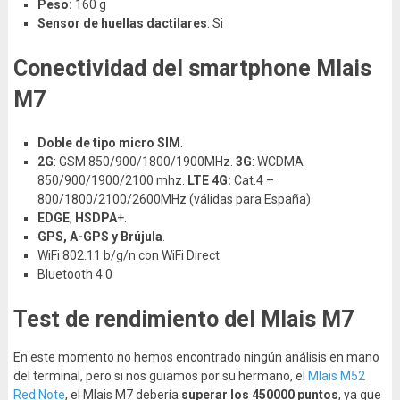
Peso:
160 g
Sensor de huellas dactilares
: Si
Conectividad del smartphone Mlais
M7
Doble de tipo micro SIM
.
2G
: GSM 850/900/1800/1900MHz.
3G
: WCDMA
850/900/1900/2100 mhz.
LTE 4G:
Cat.4 –
800/1800/2100/2600MHz (válidas para España)
EDGE
,
HSDPA
+.
GPS, A-GPS y Brújula
.
WiFi 802.11 b/g/n con WiFi Direct
Bluetooth 4.0
Test de rendimiento del Mlais M7
En este momento no hemos encontrado ningún análisis en mano
del terminal, pero si nos guiamos por su hermano, el
Mlais M52
Red Note
, el Mlais M7 debería
superar los 450000 puntos
, ya que