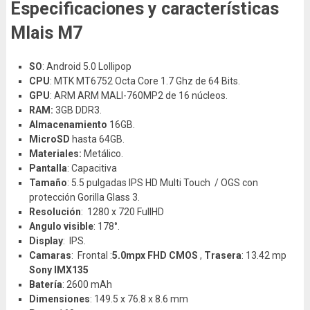
Especificaciones y características
Mlais M7
SO
: Android 5.0 Lollipop
CPU
: MTK MT6752 Octa Core 1.7 Ghz de 64 Bits.
GPU
: ARM ARM MALI-760MP2 de 16 núcleos.
RAM:
3GB DDR3.
Almacenamiento
16GB.
MicroSD
hasta 64GB.
Materiales:
Metálico.
Pantalla
: Capacitiva
Tamaño
: 5.5 pulgadas IPS HD Multi Touch / OGS con
protección Gorilla Glass 3.
Resolución
: 1280 x 720 FullHD
Angulo visible
: 178°.
Display
: IPS.
Camaras
: Frontal :
5.0mpx FHD CMOS
,
Trasera
: 13.42 mp
Sony
IMX135
Batería
: 2600 mAh
Dimensiones
: 149.5 x 76.8 x 8.6 mm