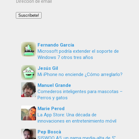
Dirección
de
email
Suscríbete!
Fernando García
Microsoft podría extender el soporte de
Windows 7 otros tres años
Jesús Gil
Mi iPhone no enciende ¿Cómo arreglarlo?
Manuel Grande
Comederos inteligentes para mascotas –
Perros y gatos
Marie Perod
La App Store: Una década de
innovaciones en entretenimiento móvil
Pep Boscà
SISWOO A5: un gama media-alta de 5″