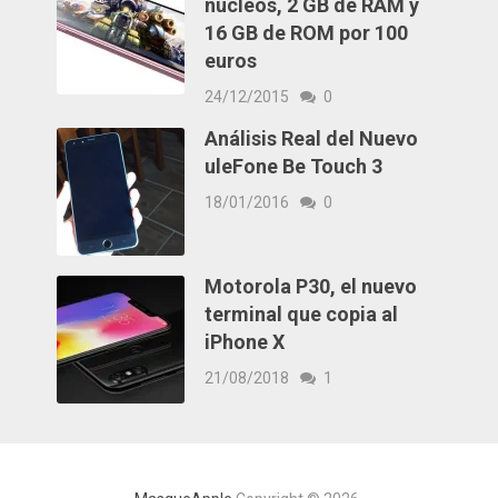
núcleos, 2 GB de RAM y
16 GB de ROM por 100
euros
24/12/2015
0
Análisis Real del Nuevo
uleFone Be Touch 3
18/01/2016
0
Motorola P30, el nuevo
terminal que copia al
iPhone X
21/08/2018
1