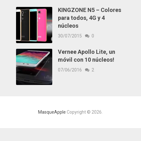
KINGZONE N5 – Colores
para todos, 4G y 4
núcleos
30/07/2015
0
Vernee Apollo Lite, un
móvil con 10 núcleos!
07/06/2016
2
MasqueApple
Copyright © 2026.