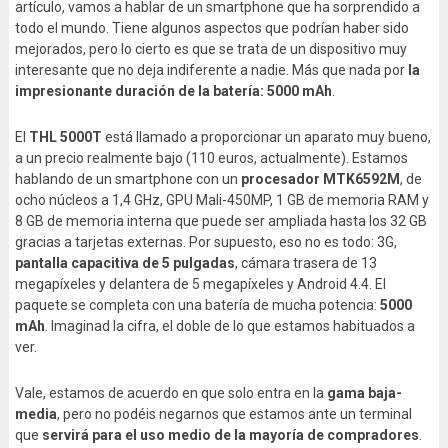
artículo, vamos a hablar de un smartphone que ha sorprendido a
todo el mundo. Tiene algunos aspectos que podrían haber sido
mejorados, pero lo cierto es que se trata de un dispositivo muy
interesante que no deja indiferente a nadie. Más que nada por
la
impresionante duración de la batería: 5000 mAh
.
El
THL 5000T
está llamado a proporcionar un aparato muy bueno,
a un precio realmente bajo (110 euros, actualmente). Estamos
hablando de un smartphone con un
procesador MTK6592M
, de
ocho núcleos a 1,4 GHz, GPU Mali-450MP, 1 GB de memoria RAM y
8 GB de memoria interna que puede ser ampliada hasta los 32 GB
gracias a tarjetas externas. Por supuesto, eso no es todo: 3G,
pantalla capacitiva de 5 pulgadas
, cámara trasera de 13
megapíxeles y delantera de 5 megapíxeles y Android 4.4. El
paquete se completa con una batería de mucha potencia:
5000
mAh
. Imaginad la cifra, el doble de lo que estamos habituados a
ver.
Vale, estamos de acuerdo en que solo entra en la
gama baja-
media
, pero no podéis negarnos que estamos ante un terminal
que
servirá para el uso medio de la mayoría de compradores
.