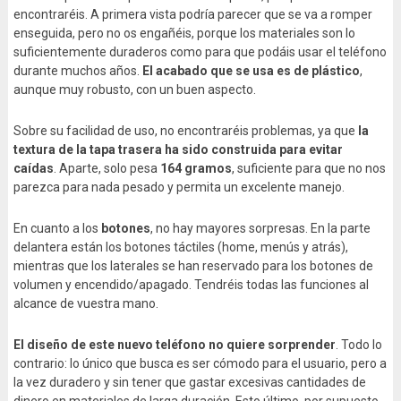
encontraréis. A primera vista podría parecer que se va a romper
enseguida, pero no os engañéis, porque los materiales son lo
suficientemente duraderos como para que podáis usar el teléfono
durante muchos años.
El acabado que se usa es de plástico
,
aunque muy robusto, con un buen aspecto.
Sobre su facilidad de uso, no encontraréis problemas, ya que
la
textura de la tapa trasera ha sido construida para evitar
caídas
. Aparte, solo pesa
164 gramos
, suficiente para que no nos
parezca para nada pesado y permita un excelente manejo.
En cuanto a los
botones
, no hay mayores sorpresas. En la parte
delantera están los botones táctiles (home, menús y atrás),
mientras que los laterales se han reservado para los botones de
volumen y encendido/apagado. Tendréis todas las funciones al
alcance de vuestra mano.
El diseño de este nuevo teléfono no quiere sorprender
. Todo lo
contrario: lo único que busca es ser cómodo para el usuario, pero a
la vez duradero y sin tener que gastar excesivas cantidades de
dinero en materiales de larga duración. Esto último, por supuesto,