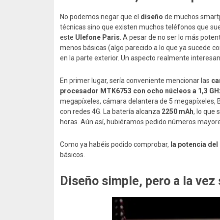
No podemos negar que el
diseño
de muchos smartpho
técnicas sino que existen muchos teléfonos que su
este
Ulefone Paris
. A pesar de no ser lo más poten
menos básicas (algo parecido a lo que ya sucede co
en la parte exterior. Un aspecto realmente interesan
En primer lugar, sería conveniente mencionar las
ca
procesador MTK6753 con ocho núcleos a 1,3 GH
megapíxeles, cámara delantera de 5 megapíxeles, B
con redes 4G. La batería alcanza
2250 mAh
, lo que
horas. Aún así, hubiéramos pedido números mayore
Como ya habéis podido comprobar,
la potencia del
básicos.
Diseño simple, pero a la vez