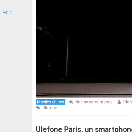
Pin It
Móviles chinos
No hay comentarios
Ilde
Ulefone
Ulefone Paris, un smartphon