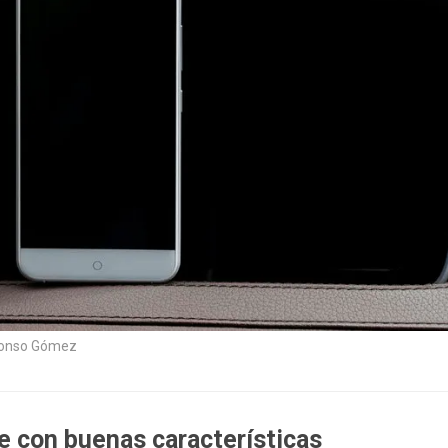
fonso Gómez
e con buenas características