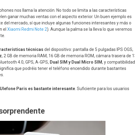
nes nos llama la atención. No todo se limita a las características
elen ganar muchas ventas con el aspecto exterior. Un buen ejemplo es
te del mercado, sí que incluye algunas funciones interesantes y más o
n el
Xiaomi Redmi Note 2
). Aunque la palma se la lleva lo que veremos
te.
racterísticas técnicas
del dispositivo: pantalla de 5 pulgadas IPS OGS,
z
, 2 GB de memoria RAM, 16 GB de memoria ROM, cámara trasera de 1
luetooth 4.0, GPS, A-GPS,
Dual SIM y Dual Micro SIM
, y compatibilidad
 significa que podréis tener el teléfono encendido durante bastantes
s.
 Ulefone Paris es bastante interesante
. Suficiente para los usuarios
 sorprendente