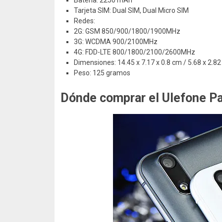
Batería: 2250 mAh
Tarjeta SIM: Dual SIM, Dual Micro SIM
Redes:
2G: GSM 850/900/1800/1900MHz
3G: WCDMA 900/2100MHz
4G: FDD-LTE 800/1800/2100/2600MHz
Dimensiones: 14.45 x 7.17 x 0.8 cm / 5.68 x 2.82
Peso: 125 gramos
Dónde comprar el Ulefone Pa