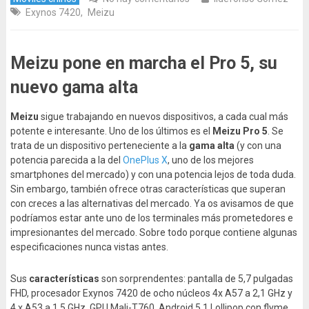
Exynos 7420
,
Meizu
Meizu pone en marcha el Pro 5, su
nuevo gama alta
Meizu
sigue trabajando en nuevos dispositivos, a cada cual más
potente e interesante. Uno de los últimos es el
Meizu Pro 5
. Se
trata de un dispositivo perteneciente a la
gama alta
(y con una
potencia parecida a la del
OnePlus X
, uno de los mejores
smartphones del mercado) y con una potencia lejos de toda duda.
Sin embargo, también ofrece otras características que superan
con creces a las alternativas del mercado. Ya os avisamos de que
podríamos estar ante uno de los terminales más prometedores e
impresionantes del mercado. Sobre todo porque contiene algunas
especificaciones nunca vistas antes.
Sus
características
son sorprendentes: pantalla de 5,7 pulgadas
FHD, procesador Exynos 7420 de ocho núcleos 4x A57 a 2,1 GHz y
4 x A53 a 1,5 GHz, GPU Mali-T760, Android 5.1 Lollipop con flyme