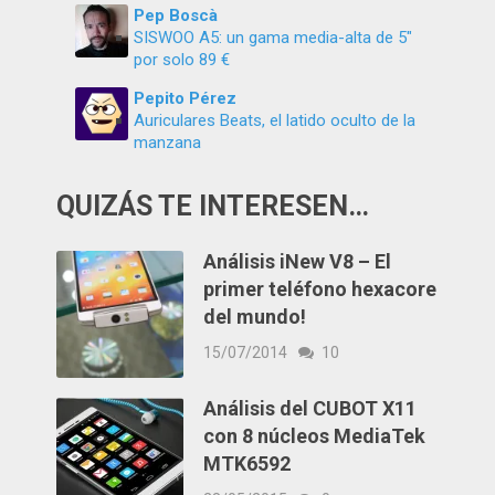
Pep Boscà
SISWOO A5: un gama media-alta de 5″
por solo 89 €
Pepito Pérez
Auriculares Beats, el latido oculto de la
manzana
QUIZÁS TE INTERESEN…
Análisis iNew V8 – El
primer teléfono hexacore
del mundo!
15/07/2014
10
Análisis del CUBOT X11
con 8 núcleos MediaTek
MTK6592