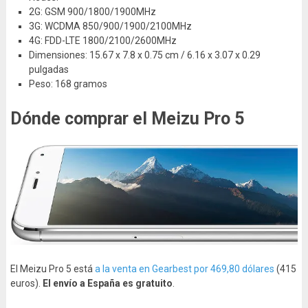
2G: GSM 900/1800/1900MHz
3G: WCDMA 850/900/1900/2100MHz
4G: FDD-LTE 1800/2100/2600MHz
Dimensiones: 15.67 x 7.8 x 0.75 cm / 6.16 x 3.07 x 0.29
pulgadas
Peso: 168 gramos
Dónde comprar el Meizu Pro 5
El Meizu Pro 5 está
a la venta en Gearbest por 469,80 dólares
(415
euros).
El envío a España es gratuito
.