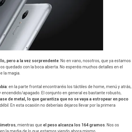
llo, pero a la vez sorprendente
. No en vano, nosotros, que ya estamos
os quedado con la boca abierta. No esperéis muchos detalles en el
de la magia.
mbia
: en la parte frontal encontraréis los táctiles de home, menú y atrás,
 y encendido/apagado. El conjunto en general es bastante robusto,
base de metal, lo que garantiza que no se vaya a estropear en poco
il. En esta ocasión no deberíais dejaros llevar por la primera
tímetros
, mientras que
el peso alcanza los 164 gramos
. Nos os
n en la media de lo que estamos viendo ahora mismo.