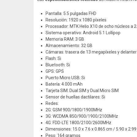
Pantalla: 5.5 pulgadas FHD
Resolución: 1920 x 1080 píxeles
Procesador: MTK Helio X10 de ocho núcleos a 2
Sistema operativo: Android 5.1 Lollipop
Memoria RAM: 3 GB
Almacenamiento: 32 GB
Cámaras: trasera de 13 megapíxeles y delanter
Flash: Si
Bluetooth: Si
GPS: GPS
Puerto Micro USB: Si
Batería: 4.000 mAh
Tarjeta SIM: Dual SIM y Dual Micro SIM
Sensor de huellas dactilares: Si
Redes:
2G: GSM 900/1800/1900MHz
3G: WCDMA 850/900/1900/2100MHz
4G: FDD-LTE 1800/2100/2600MHz
Dimensiones: 15.0 x 7.6 x 0.865 cm / 5.90 x 2.99
Peso: 164 gramos