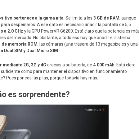
ositivo pertenece a la gama alta
. Se limita a los
3 GB de RAM
, aunque
para despeinaros. A ese dato es necesario añadir la pantalla de 5,5
s a 2.0 GHz
y la GPU PowerVR G6200. Está claro que la potencia es má
ones del mercado. No obstante, a todo eso hay que añadir el sistema
B de memoria ROM
, las cámaras (una trasera de 13 megapíxeles y una
n Dual SIM y Dual Micro SIM
.
r mediante 2G, 3G y 4G
gracias a su batería, de
4.000 mAh
. Está claro
suficiente como para mantener el dispositivo en funcionamiento
te? Pues poneos las pilas, porque todavía hay más.
eño es sorprendente?