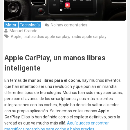
Motor
Tecnología
No hay comentarios
Manuel Grande
Apple
,
autoradios apple carplay
,
radio apple carplay
Apple CarPlay, un manos libres
inteligente
En temas de
manos libres para el coche
, hay muchos inventos
que han intentado ser una revolución y que ponían en marcha
diferentes tipos de tecnologías. Muchas han sido muy acertadas,
pero con el avance de los smartphones y sus más recientes
integraciones con los coches, Apple ha decidido saltar al sector
con su propia aplicación. Ya tenemos en las manos
Apple
CarPlay
. Ellos lo han definido como el copiloto definitivo, pero la
verdad es que va mucho más allá.
Aquí puedes encontrar
magníficos recambios para coche a bajos precios