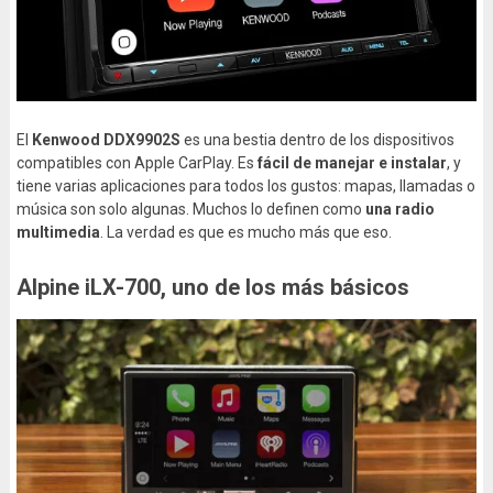
El
Kenwood DDX9902S
es una bestia dentro de los dispositivos
compatibles con Apple CarPlay. Es
fácil de manejar e instalar
, y
tiene varias aplicaciones para todos los gustos: mapas, llamadas o
música son solo algunas. Muchos lo definen como
una radio
multimedia
. La verdad es que es mucho más que eso.
Alpine iLX-700, uno de los más básicos