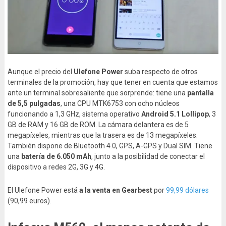
Aunque el precio del
Ulefone Power
suba respecto de otros
terminales de la promoción, hay que tener en cuenta que estamos
ante un terminal sobresaliente que sorprende: tiene una
pantalla
de 5,5 pulgadas
, una CPU MTK6753 con ocho núcleos
funcionando a 1,3 GHz, sistema operativo
Android 5.1 Lollipop
, 3
GB de RAM y 16 GB de ROM. La cámara delantera es de 5
megapíxeles, mientras que la trasera es de 13 megapíxeles.
También dispone de Bluetooth 4.0, GPS, A-GPS y Dual SIM. Tiene
una
batería de 6.050 mAh
, junto a la posibilidad de conectar el
dispositivo a redes 2G, 3G y 4G.
El Ulefone Power está
a la venta en Gearbest
por
99,99 dólares
(90,99 euros).