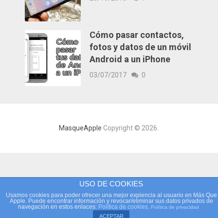
Cómo pasar contactos,
fotos y datos de un móvil
Android a un iPhone
03/07/2017
0
MasqueApple
Copyright © 2026.
USO DE COOKIES
Usamos cookies para poder ofrecer una mejor expiencia al usuario en Más Que
Apple. Puede encontrar información y revocar/eliminar sus datos privados de
navegación en estos enlaces:
Política de cookies
.
Política de privacidad
ACEPTAR