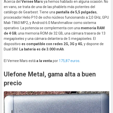
Acerca del
Vernee Mars
ya hemos hablado en alguna ocasión. No
en vano, se trata de una de las phablets más potentes del
catálogo de Gearbest. Tiene una
pantalla de 5,5 pulgadas
,
procesador Helio P10 de ocho núcleos funcionando a 2,0 GHz, GPU
Mali-T860 MP2, y Android 6.0 Marshmallow como sistema
operativo. La potencia se complementa con una
memoria RAM
de 4 GB
, una memoria ROM de 32 GB, una cámara trasera de 13
megapíxeles y una cámara delantera de 5 megapíxeles. El
dispositivo
es compatible con redes 2G, 3G y 4G
, y dispone de
Dual SIM.
La batería es de 3.000 mAh
.
El Vernee Mars está
a la venta
por
175,87 euros
.
Ulefone Metal, gama alta a buen
precio