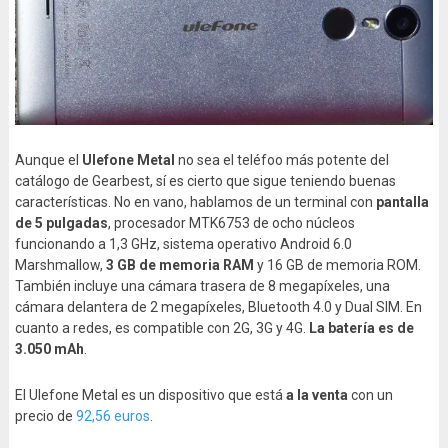
Aunque el
Ulefone Metal
no sea el teléfoo más potente del
catálogo de Gearbest, sí es cierto que sigue teniendo buenas
características. No en vano, hablamos de un terminal con
pantalla
de 5 pulgadas
, procesador MTK6753 de ocho núcleos
funcionando a 1,3 GHz, sistema operativo Android 6.0
Marshmallow,
3 GB de memoria RAM
y 16 GB de memoria ROM.
También incluye una cámara trasera de 8 megapíxeles, una
cámara delantera de 2 megapíxeles, Bluetooth 4.0 y Dual SIM. En
cuanto a redes, es compatible con 2G, 3G y 4G.
La batería es de
3.050 mAh
.
El Ulefone Metal es un dispositivo que está
a la venta
con un
precio de
92,56 euros
.