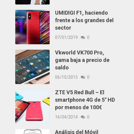
UMIDIGI F1, haciendo
frente a los grandes del
sector
07/01/2019
0
Vkworld VK700 Pro,
gama baja a precio de
saldo
06/10/2015
0
ZTE V5 Red Bull – El
smartphone 4G de 5″ HD
por menos de 100€
16/04/2014
0
Análisis del Móvil