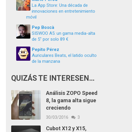
La App Store: Una década de
innovaciones en entretenimiento
móvil
Pep Boscà
SISWOO A5: un gama media-alta
de 5″ por solo 89 €
Pepito Pérez
Auriculares Beats, el latido oculto
de la manzana
QUIZÁS TE INTERESEN…
Análisis ZOPO Speed
8, la gama alta sigue
creciendo
30/03/2016
3
Cubot X12 y X15,