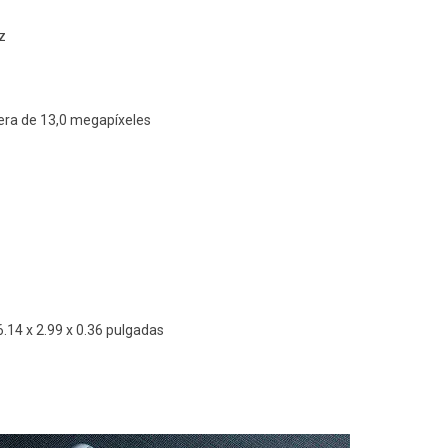
z
era de 13,0 megapíxeles
6.14 x 2.99 x 0.36 pulgadas