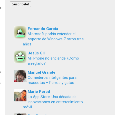
email
Suscríbete!
n
Fernando García
Microsoft podría extender el
soporte de Windows 7 otros tres
años
Jesús Gil
Mi iPhone no enciende ¿Cómo
arreglarlo?
o
Manuel Grande
Comederos inteligentes para
mascotas – Perros y gatos
o
Marie Perod
La App Store: Una década de
innovaciones en entretenimiento
móvil