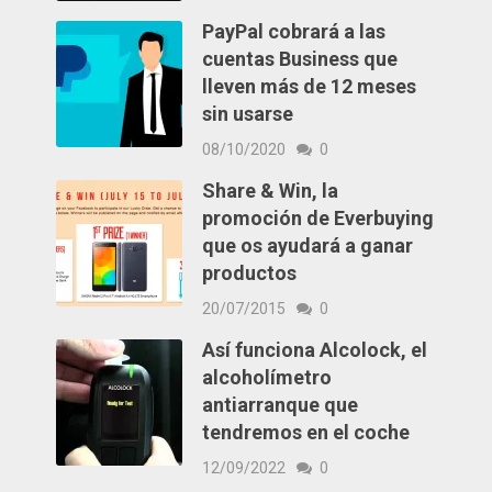
PayPal cobrará a las
cuentas Business que
lleven más de 12 meses
sin usarse
08/10/2020
0
Share & Win, la
promoción de Everbuying
que os ayudará a ganar
productos
20/07/2015
0
Así funciona Alcolock, el
alcoholímetro
antiarranque que
tendremos en el coche
12/09/2022
0