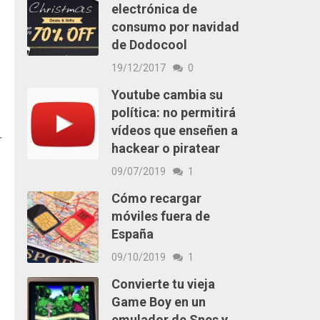
electrónica de
consumo por navidad
de Dodocool
19/12/2017
0
Youtube cambia su
política: no permitirá
vídeos que enseñen a
r
hackear o piratear
09/07/2019
1
Cómo recargar
móviles fuera de
España
09/10/2019
1
Convierte tu vieja
Game Boy en un
emulador de Snes y