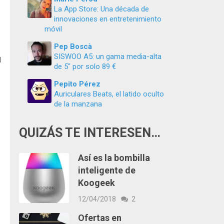
La App Store: Una década de
innovaciones en entretenimiento
móvil
Pep Boscà
SISWOO A5: un gama media-alta
N
de 5″ por solo 89 €
Pepito Pérez
Auriculares Beats, el latido oculto
de la manzana
QUIZÁS TE INTERESEN…
Así es la bombilla
inteligente de
Koogeek
12/04/2018
2
Ofertas en