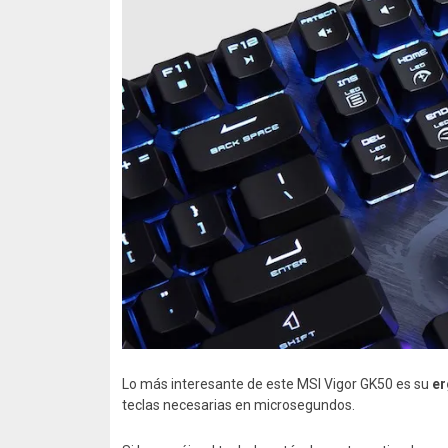
Lo más interesante de este MSI Vigor GK50 es su
e
teclas necesarias en microsegundos.