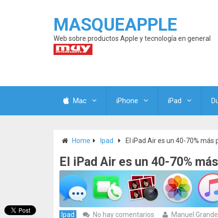
MASQUEAPPLE
Web sobre productos Apple y tecnología en general
Mac
iPhone
iPad
D
Home
Ipad
El iPad Air es un 40-70% más 
El iPad Air es un 40-70% más
Ipad
No hay comentarios
Manuel Grande