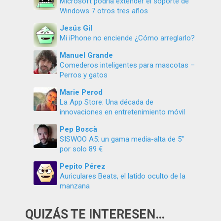
Microsoft podría extender el soporte de
Windows 7 otros tres años
Jesús Gil
Mi iPhone no enciende ¿Cómo arreglarlo?
Manuel Grande
Comederos inteligentes para mascotas –
Perros y gatos
Marie Perod
La App Store: Una década de
innovaciones en entretenimiento móvil
Pep Boscà
SISWOO A5: un gama media-alta de 5″
por solo 89 €
Pepito Pérez
Auriculares Beats, el latido oculto de la
manzana
QUIZÁS TE INTERESEN…