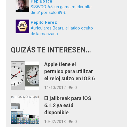
Pep Boscà
SISWOO A5: un gama media-alta
de 5″ por solo 89 €
Pepito Pérez
Auriculares Beats, el latido oculto
de la manzana
QUIZÁS TE INTERESEN…
Apple tiene el
permiso para utilizar
el reloj suizo en IOS 6
14/10/2012
0
El jailbreak para iOS
6.1.2 ya está
disponible
10/02/2013
0