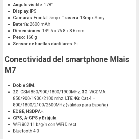
Angulo visible
: 178°.
Display
: IPS.
Camaras
: Frontal :5mpx
Trasera
: 13mpx Sony.
Batería
: 2600 mAh
Dimensiones
: 149.5 x 76.8 x 8.6 mm
Peso:
160 g
Sensor de huellas dactilares
: Si
Conectividad del smartphone Mlais
M7
Doble SIM
.
2G
: GSM 850/900/1800/1900MHz.
3G
: WCDMA
850/900/1900/2100 mhz.
LTE 4G:
Cat.4 –
800/1800/2100/2600MHz (válidas para España)
EDGE
,
HSDPA
+.
GPS, A-GPS y Brújula
.
WiFi 802.11 b/g/n con WiFi Direct
Bluetooth 4.0