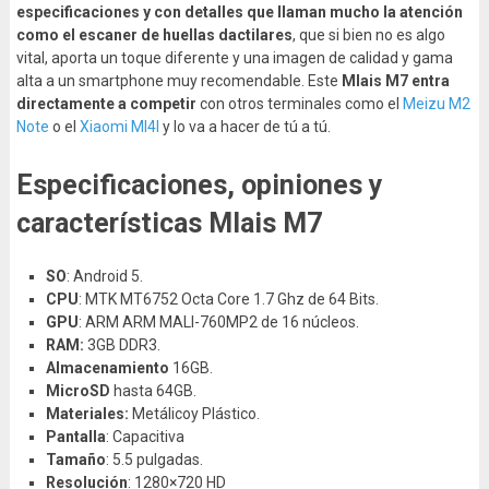
especificaciones y con detalles que llaman mucho la atención
como el escaner de huellas dactilares
, que si bien no es algo
vital, aporta un toque diferente y una imagen de calidad y gama
alta a un smartphone muy recomendable. Este
Mlais M7 entra
directamente a competir
con otros terminales como el
Meizu M2
Note
o el
Xiaomi MI4I
y lo va a hacer de tú a tú.
Especificaciones, opiniones y
características Mlais M7
SO
: Android 5.
CPU
: MTK MT6752 Octa Core 1.7 Ghz de 64 Bits.
GPU
: ARM ARM MALI-760MP2 de 16 núcleos.
RAM:
3GB DDR3.
Almacenamiento
16GB.
MicroSD
hasta 64GB.
Materiales:
Metálicoy Plástico.
Pantalla
: Capacitiva
Tamaño
: 5.5 pulgadas.
Resolución
: 1280×720 HD