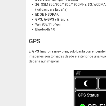
2G
: GSM 850/900/1800/1900MHz.
3G
: WCDMA
(válidas para España)
EDGE
,
HSDPA
+.
GPS, A-GPS y Brújula
.
WiFi 802.11 b/g/n
Bluetooth 4.0
GPS
El
GPS funciona muy bien
, solo basta con encendel
imágenes son tomadas desde el interior de una vivien
debería aun mejorar.