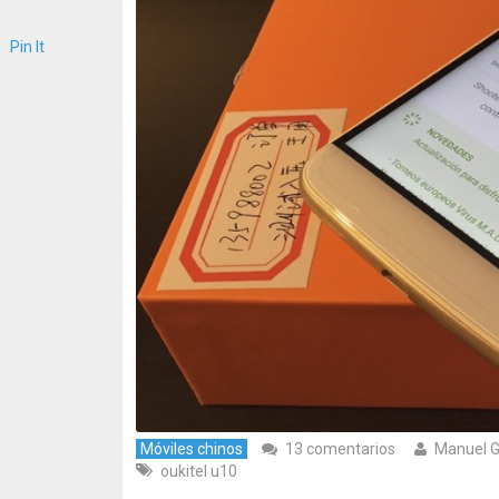
Pin It
Móviles chinos
13 comentarios
Manuel 
oukitel u10