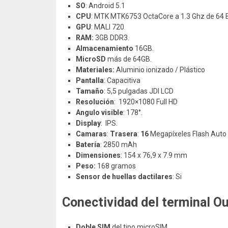
SO
: Android 5.1
CPU
: MTK MTK6753 OctaCore a 1.3 Ghz de 64 B
GPU
: MALI 720
RAM:
3GB DDR3.
Almacenamiento
16GB.
MicroSD
más de 64GB.
Materiales:
Aluminio ionizado / Plástico
Pantalla
: Capacitiva
Tamaño
: 5,5 pulgadas JDI LCD
Resolución
: 1920×1080 Full HD
Angulo visible
: 178°.
Display
: IPS.
Camaras
:
Trasera
:
16
Megapíxeles Flash Auto
Batería
: 2850 mAh
Dimensiones
: 154 x 76,9 x 7.9 mm
Peso:
168 gramos
Sensor de huellas dactilares
: Si
Conectividad del terminal Ou
Doble SIM
del tipo microSIM