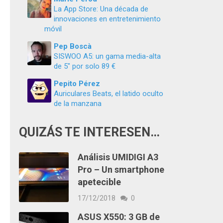
La App Store: Una década de
innovaciones en entretenimiento
móvil
Pep Boscà
SISWOO A5: un gama media-alta
de 5″ por solo 89 €
Pepito Pérez
Auriculares Beats, el latido oculto
de la manzana
QUIZÁS TE INTERESEN…
Análisis UMIDIGI A3
Pro – Un smartphone
apetecible
17/12/2018
0
ASUS X550: 3 GB de