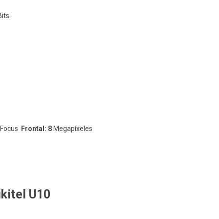
its.
 Focus
Frontal: 8
Megapíxeles
kitel U10