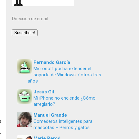
Dirección
de
email
Suscríbete!
Fernando García
Microsoft podría extender el
soporte de Windows 7 otros tres
años
Jesús Gil
Mi iPhone no enciende ¿Cómo
arreglarlo?
Manuel Grande
Comederos inteligentes para
s
mascotas – Perros y gatos
n
Marie Perod