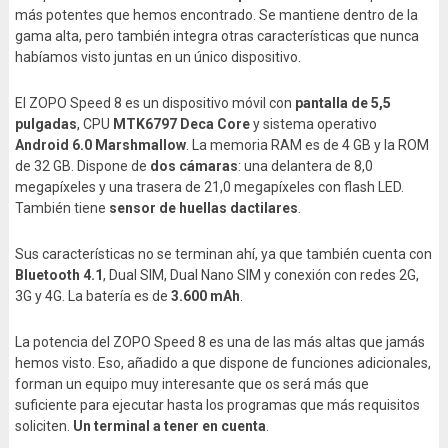
más potentes que hemos encontrado. Se mantiene dentro de la
gama alta, pero también integra otras características que nunca
habíamos visto juntas en un único dispositivo.
El ZOPO Speed 8 es un dispositivo móvil con
pantalla de 5,5
pulgadas
, CPU
MTK6797 Deca Core
y sistema operativo
Android 6.0 Marshmallow
. La memoria RAM es de 4 GB y la ROM
de 32 GB. Dispone de
dos cámaras
: una delantera de 8,0
megapíxeles y una trasera de 21,0 megapíxeles con flash LED.
También tiene
sensor de huellas dactilares
.
Sus características no se terminan ahí, ya que también cuenta con
Bluetooth 4.1
, Dual SIM, Dual Nano SIM y conexión con redes 2G,
3G y 4G. La batería es de
3.600 mAh
.
La potencia del ZOPO Speed 8 es una de las más altas que jamás
hemos visto. Eso, añadido a que dispone de funciones adicionales,
forman un equipo muy interesante que os será más que
suficiente para ejecutar hasta los programas que más requisitos
soliciten.
Un terminal a tener en cuenta
.