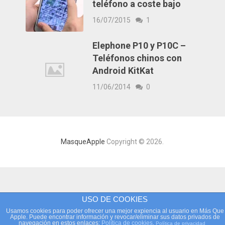
teléfono a coste bajo
16/07/2015
1
Elephone P10 y P10C –
Teléfonos chinos con
Android KitKat
11/06/2014
0
MasqueApple
Copyright © 2026.
USO DE COOKIES
Usamos cookies para poder ofrecer una mejor expiencia al usuario en Más Que
Apple. Puede encontrar información y revocar/eliminar sus datos privados de
navegación en estos enlaces:
Política de cookies
.
Política de privacidad