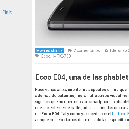
Pin It
Móviles chinos
2 comentarios
Ildefonso
Ecoo
,
MTK6753
Ecoo E04, una de las phable
Hace varios años,
uno de los aspectos en los que 
además de potentes, fueran atractivos visualme
significa que no queramos un smartphone o phable
que recientemente ha llegado a las tiendas un nuev
del
Ecoo E04
. Tal y como ya sucede con el
Ulefone 
aunque no deberíamos dejar de lado las
especifica