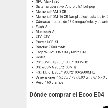
GPU: Mali-T720
Sistema operativo: Android 5.1 Lollipop
Memoria RAM: 3 GB
Memoria ROM: 16 GB (ampliables hasta los 64 
Cámaras: trasera de 13.0 megapíxeles y delant
Flash: Si
Bluetooth: Si
GPS: GPS
Puerto USB: Si
Batería: 2.500 mAh
Tarjeta SIM: Dual SIM y Micro SIM
Redes:
2G: GSM 850/900/1800/1900MHz
3G: WCDMA 900/2100MHz
4G: FDD-LTE 800/1800/2100/2600MHz
Dimensiones: 15.67 x 7.75 x 0.93 cm / 6.16 x 3.
Peso: 160 gramos
Dónde comprar el Ecoo E04