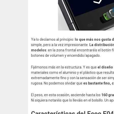
Ya lo decíamos al principio:
lo que más nos gusta d
simple, pero a la vez impresionante.
La distribuci
modelos
: en la zona frontal encontraréis el botón 
botones de volumen y encendido/apagado.
Fijémonos más en la estructura. Y es que
el diseño
materiales como el aluminio y el plástico que result
extremadamente fino y con la sensación de ser simpl
rugosa. No podemos olvidar que
es bastante fino, 
El peso, en esta ocasión, asciende hasta los
160 gr
Ni siquiera notaréis que lo lleváis en el bolsillo. U
Características del Ecoo E04