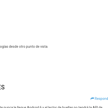
ogías desde otro punto de vista.
ES
Respond
nunca le llegue Android 6 y el lector de huellas no tendrá la API de