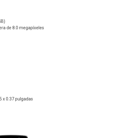
GB)
era de 8.0 megapíxeles
05 x 0.37 pulgadas