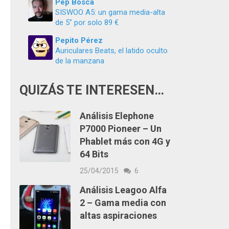
Pep Boscà
SISWOO A5: un gama media-alta
de 5″ por solo 89 €
Pepito Pérez
Auriculares Beats, el latido oculto
de la manzana
QUIZÁS TE INTERESEN…
Análisis Elephone
P7000 Pioneer – Un
Phablet más con 4G y
64 Bits
25/04/2015
6
Análisis Leagoo Alfa
2 – Gama media con
altas aspiraciones