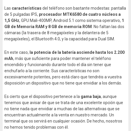
Las
características
del teléfono son bastante modestas: pantalla
de 5 pulgadas IPS,
procesador MTK6580 de cuatro núcleos a
1,5 GHz
, GPU Mali-400MP, Android 5.1 como sistema operativo,
1
GB de Memoria RAM y 8 GB de memoria ROM
. No faltan las dos
cámaras (la trasera de 8 megapíxeles y la delantera de 5
megapíxeles), el Bluetooth 4.0, y la capacidad para Dual SIM.
En este caso,
la potencia de la batería asciende hasta los 2.200
mAh
, más que suficiente para poder mantener el teléfono
encendido y funcionando durante todo el día sin tener que
enchufarlo a la corriente. Sus características no son
excesivamente potentes, pero está claro que tendréis a vuestra
disposición un dispositivo que no tiene que envidiar a los demás.
Es cierto que el dispositivo pertenece a la
gama baja
, aunque
tenemos que avisar de que se trata de una excelente opción que
no tiene nada que envidiar a muchas de las alternativas que se
encuentran actualmente a la venta en nuestro mercado. Un
terminal que os servirá en cualquier ocasión. De hecho, nosotros
no hemos tenido problemas con él.