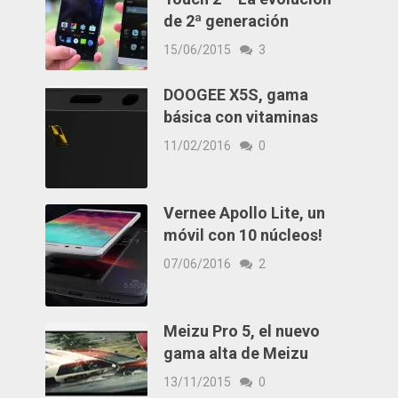
de 2ª generación
15/06/2015
3
DOOGEE X5S, gama
básica con vitaminas
11/02/2016
0
Vernee Apollo Lite, un
móvil con 10 núcleos!
07/06/2016
2
Meizu Pro 5, el nuevo
gama alta de Meizu
13/11/2015
0