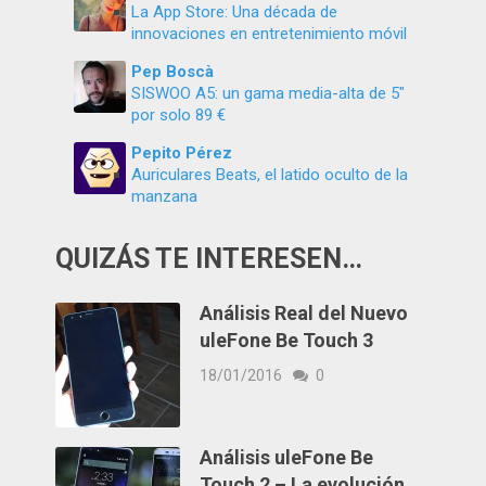
La App Store: Una década de
innovaciones en entretenimiento móvil
Pep Boscà
SISWOO A5: un gama media-alta de 5″
por solo 89 €
Pepito Pérez
Auriculares Beats, el latido oculto de la
manzana
QUIZÁS TE INTERESEN…
Análisis Real del Nuevo
uleFone Be Touch 3
18/01/2016
0
Análisis uleFone Be
Touch 2 – La evolución