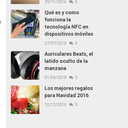
29/11/2016
0
Qué es y como
funciona la
e
tecnología NFC en
dispositivos móviles
27/07/2018
0
Auriculares Beats, el
latido oculto de la
manzana
01/04/2018
3
Los mejores regalos
para Navidad 2016
12/12/2016
0