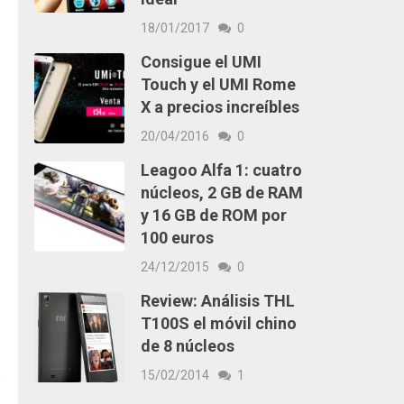
18/01/2017
0
Consigue el UMI
Touch y el UMI Rome
X a precios increíbles
20/04/2016
0
Leagoo Alfa 1: cuatro
núcleos, 2 GB de RAM
y 16 GB de ROM por
100 euros
24/12/2015
0
o
Review: Análisis THL
T100S el móvil chino
de 8 núcleos
15/02/2014
1
G