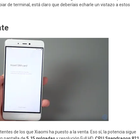
ar de terminal, está claro que deberíais echarle un vistazo a estos
.
nte
entes de los que Xiaomi ha puesto a la venta. Eso sí, la potencia sigue
on pantalla de
5,15 pulgadas
y resolución Full HD,
CPU Snapdragon 821