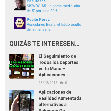
Pep Boscà
SISWOO A5: un gama media-alta
de 5″ por solo 89 €
Pepito Pérez
Auriculares Beats, el latido oculto
de la manzana
QUIZÁS TE INTERESEN…
El Seguimiento de
Todos los Deportes
en tu Mano –
Aplicaciones
18/12/2015
0
Aplicaciones de
Realidad Aumentada
alternativas a
Pokemon Go