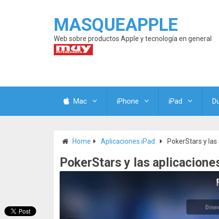
MASQUEAPPLE
Web sobre productos Apple y tecnología en general
Mac
iPhone
iPad
D
Home
Aplicaciones iPad
PokerStars y las
PokerStars y las aplicacion