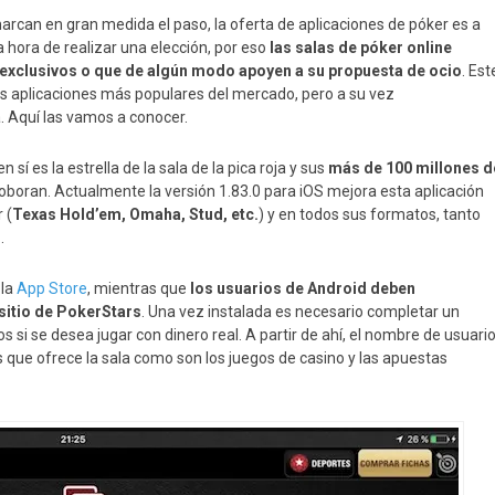
marcan en gran medida el paso, la oferta de aplicaciones de póker es a
 hora de realizar una elección, por eso
las salas de póker online
 exclusivos o que de algún modo apoyen a su propuesta de ocio
. Est
as aplicaciones más populares del mercado, pero a su vez
 Aquí las vamos a conocer.
sí es la estrella de la sala de la pica roja y sus
más de 100 millones d
roboran. Actualmente la versión 1.83.0 para iOS mejora esta aplicación
 (
Texas Hold’em, Omaha, Stud, etc.
) y en todos sus formatos, tanto
o
.
 la
App Store
, mientras que
los usuarios de Android deben
sitio de PokerStars
. Una vez instalada es necesario completar un
os si se desea jugar con dinero real. A partir de ahí, el nombre de usuari
 que ofrece la sala como son los juegos de casino y las apuestas