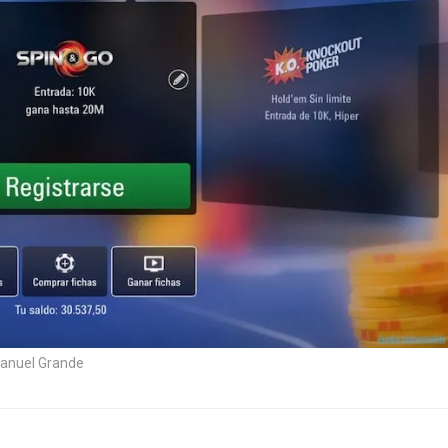
anuel Grande