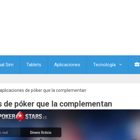
ual Sim
Tablets
Aplicaciones
Tecnología
 aplicaciones de póker que la complementan
es de póker que la complementan