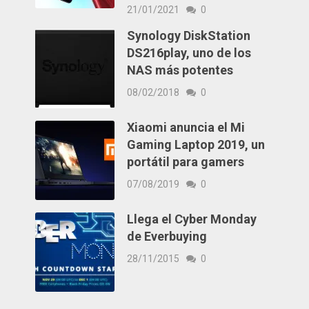
21/01/2021
0
Synology DiskStation
DS216play, uno de los
NAS más potentes
08/02/2018
0
Xiaomi anuncia el Mi
Gaming Laptop 2019, un
portátil para gamers
07/08/2019
0
Llega el Cyber Monday
de Everbuying
28/11/2015
0