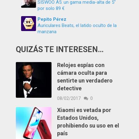
SISWOO A5: un gama media-alta de 5″
por solo 89 €
Pepito Pérez
Auriculares Beats, el latido oculto de la
manzana
QUIZÁS TE INTERESEN…
Relojes espías con
cámara oculta para
sentirte un verdadero
detective
08/02/2017
0
Xiaomi es vetada por
Estados Unidos,
prohibiendo su uso en el
país