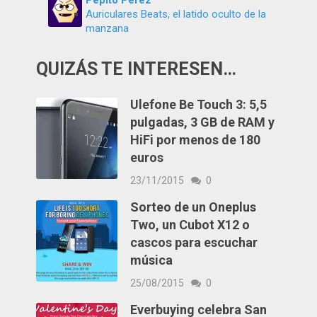
Pepito Pérez
Auriculares Beats, el latido oculto de la
manzana
QUIZÁS TE INTERESEN…
Ulefone Be Touch 3: 5,5
pulgadas, 3 GB de RAM y
HiFi por menos de 180
euros
23/11/2015
0
Sorteo de un Oneplus
Two, un Cubot X12 o
cascos para escuchar
música
25/08/2015
0
Everbuying celebra San