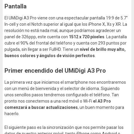
Pantalla
El UMiDigi A3 Pro viene con una espectacular pantalla 19:9 de 5.7″
In-cell y con el Notch superior al igual que los iPhone X, Xs y XR. La
resolución no está nada mal, aunque podríamos agradecer un
panel de 326ppp, este cuenta con
1512 x 720 píxeles
. La pantalla
cubre el 90% del frontal del teléfono y cuenta con 293 puntos por
pulgada, sin llegar a ser FullHD. Tiene un
nivel de brillo muy alto,
buenos colores y ángulos de visión perfectos
.
Primer encendido del UMiDigi A3 Pro
La primera vez que iniciamos el smartphone nos encontraremos
con un menú de bienvenida y el selector de idioma. Siguiendo
unos sencillos pasos tendremos configurado el teléfono. Tan
pronto nos conectemos a una red móvil o Wi-Fi
el A3 Pro
comenzará a buscar actualizaciones
, un buen momento para
hacerlo.
El siguiente paso es la sincronización que nos permite pasar los
datos de nuestro anterior móvil, tanto iPhone como Android o