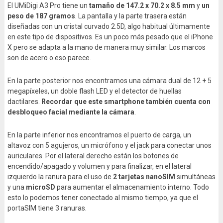
El UMiDigi A3 Pro tiene un
tamaño de 147.2 x 70.2 x 8.5 mm
y
un
peso de 187 gramos
. La pantalla y la parte trasera están
diseñadas con un cristal curvado 2.5D, algo habitual últimamente
en este tipo de dispositivos. Es un poco más pesado que el iPhone
X pero se adapta a la mano de manera muy similar. Los marcos
son de acero o eso parece.
En la parte posterior nos encontramos una cámara dual de 12 + 5
megapíxeles, un doble flash LED y el detector de huellas
dactilares.
Recordar que este smartphone también cuenta con
desbloqueo facial mediante la cámara
.
En la parte inferior nos encontramos el puerto de carga, un
altavoz con 5 agujeros, un micrófono y el jack para conectar unos
auriculares. Por el lateral derecho están los botones de
encendido/apagado y volumen y para finalizar, en el lateral
izquierdo la ranura para el uso de
2 tarjetas nanoSIM
simultáneas
y una
microSD
para aumentar el almacenamiento interno. Todo
esto lo podemos tener conectado al mismo tiempo, ya que el
portaSIM tiene 3 ranuras.