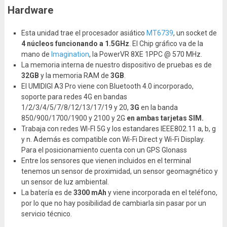
Hardware
Esta unidad trae el procesador asiático
MT6739
, un socket de
4 núcleos funcionando a 1.5GHz
. El Chip gráfico va de la
mano de
Imagination
, la PowerVR 8XE 1PPC @ 570 MHz.
La memoria interna de nuestro dispositivo de pruebas es de
32GB
y la memoria RAM de
3GB
.
El UMIDIGI A3 Pro viene con Bluetooth 4.0 incorporado,
soporte para redes 4G en bandas
1/2/3/4/5/7/8/12/13/17/19 y 20,
3G
en la banda
850/900/1700/1900 y 2100 y 2G
en ambas tarjetas SIM.
Trabaja con redes WI-FI 5G y los estandares IEEE802.11 a, b, g
y n. Además es compatible con Wi-Fi Direct y Wi-Fi Display.
Para el posicionamiento cuenta con un GPS Glonass
Entre los sensores que vienen incluidos en el terminal
tenemos un sensor de proximidad, un sensor geomagnético y
un sensor de luz ambiental.
La batería es de
3300 mAh
y viene incorporada en el teléfono,
por lo que no hay posibilidad de cambiarla sin pasar por un
servicio técnico.