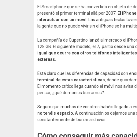
El Smartphone que se ha convertido en objeto de de
presentó el primer terminal allá por 2007.
El iPhone
interactuar con un móvil
. Las antiguas teclas tuvi
la gente que no puede vivir sin el iPhone se ha multi
La compañía de Cupertino lanzó al mercado el iPho
128 GB. El siguiente modelo, el 7, partió desde una
igual que ocurre con otros teléfonos inteligent
externas.
Está claro que las diferencias de capacidad son en
terminal de estas características
, donde guardamo
El momento crítico llega cuando el móvil nos avis
pensar, ¿qué demonios borramos?.
Seguro que muchos de vosotros habéis llegado a est
no tenéis espacio
. A continuación os dejamos una 
constantemente de borrar archivos:
Cómo conseguir más capaci