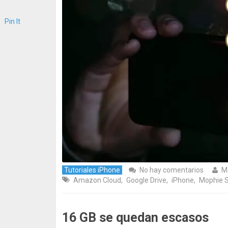
Pin It
Tutoriales iPhone
No hay comentarios
M
Amazon Cloud
,
Google Drive
,
iPhone
,
Mophie 
16 GB se quedan escasos