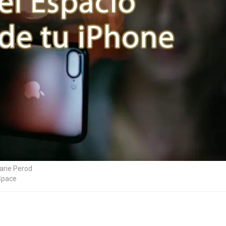
arie Perod
Space