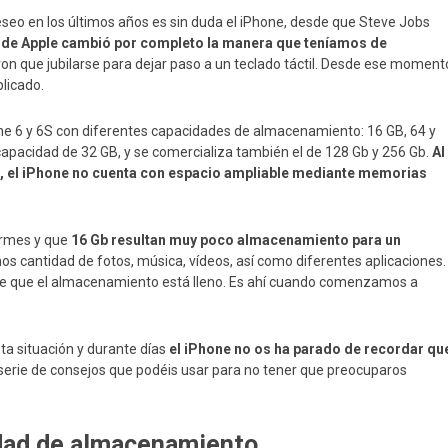
seo en los últimos años es sin duda el iPhone, desde que Steve Jobs
 de Apple cambió por completo la manera que teníamos de
eron que jubilarse para dejar paso a un teclado táctil. Desde ese moment
plicado.
ne 6 y 6S con diferentes capacidades de almacenamiento: 16 GB, 64 y
 capacidad de 32 GB, y se comercializa también el de 128 Gb y 256 Gb.
Al
es, el iPhone no cuenta con espacio ampliable mediante memorias
ormes y que
16 Gb resultan muy poco almacenamiento para un
s cantidad de fotos, música, vídeos, así como diferentes aplicaciones.
a de que el almacenamiento está lleno. Es ahí cuando comenzamos a
a situación y durante días
el iPhone no os ha parado de recordar qu
serie de consejos que podéis usar para no tener que preocuparos
dad de almacenamiento