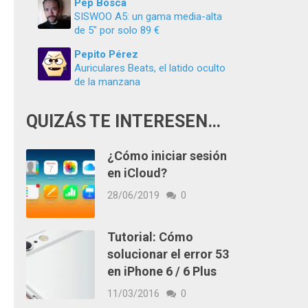
Pep Boscà
SISWOO A5: un gama media-alta
de 5″ por solo 89 €
Pepito Pérez
Auriculares Beats, el latido oculto
de la manzana
QUIZÁS TE INTERESEN…
¿Cómo iniciar sesión
en iCloud?
28/06/2019
0
Tutorial: Cómo
solucionar el error 53
en iPhone 6 / 6 Plus
11/03/2016
0